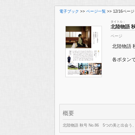
電子ブック
>>
ページ一覧
>> 12/16ページ
タイトル：
北陸物語 秋号
ページ
北陸物語 
各ボタン
概要
北陸物語 秋号 No.86 5つの美と出